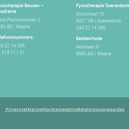
siotherapie Beusen –
Fysiotherapie Soerendon
udraine
Goorstraat 15
nna Paulownalaan 2
6027 NB | Soerendonk
83 BE | Waalre
040 22 14 396
elefoonnummers:
Eeckenrhode
0 22 14 396
Irenelaan 9
 519 111 51
5583 AD | Waalre
Privacyverklaring
Klachtenregeling
Betalingsvoorwaarden