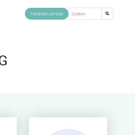
Patiënten portaal
G