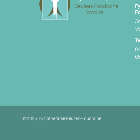
Fy
Fo
A
55
T
04
06
© 2026, Fysiotherapie Beusen-Foudraine